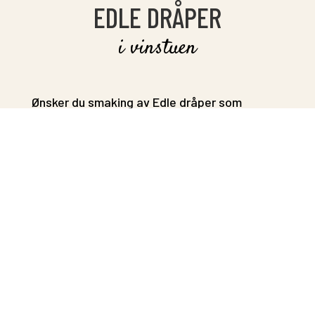
EDLE DRÅPER
i vinstuen
Ønsker du smaking av Edle dråper som
cognac, whiskey eller akevitt i Bacchus
Vinstue? Vi kan kontakte eksperter på
cognac og whiskey smaking for kurs. Akevitt
smaking tar vår egen Akevitt sommelier
Helene seg av.
Kontakt oss for bordreservasjon eller mer
informasjon.
Kontakt oss