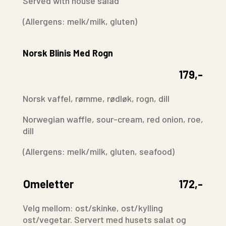
Served with house salad
(Allergens: melk/milk, gluten)
Norsk Blinis Med Rogn
179,-
Norsk vaffel, rømme, rødløk, rogn, dill
Norwegian waffle, sour-cream, red onion, roe,
dill
(Allergens: melk/milk, gluten, seafood)
Omeletter
172,-
Velg mellom: ost/skinke, ost/kylling
ost/vegetar. Servert med husets salat og