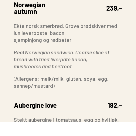
Norwegian
239,-
autumn
Ekte norsk smørbrød. Grove brødskiver med
lun leverpostei bacon,
sjampinjong og rødbeter
Real Norwegian sandwich. Coarse slice of
bread with fried liverpâté bacon,
mushrooms and beetroot
(Allergens: melk/milk, gluten, soya, egg,
sennep/mustard)
Aubergine love
192,-
Stekt aubergine i tomatsaus, egg og hvitløk.
Serveres på grovt brød med salat og annet
grønt